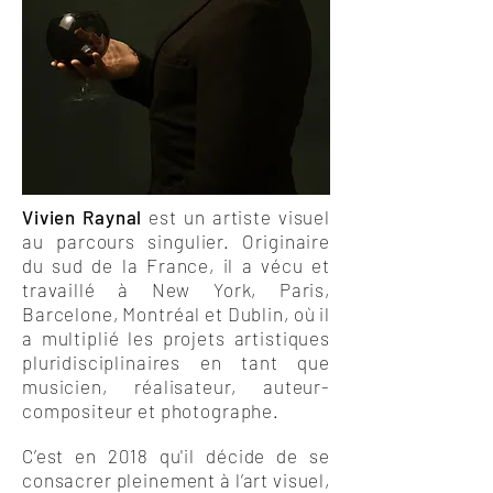
Vivien Raynal
est un artiste visuel
au parcours singulier. Originaire
du sud de la France
, il a vécu et
travaillé à New York, Paris,
Barcelone, Montréal et Dublin, où il
a multiplié les projets artistiques
pluridisciplinaires en tant que
musicien, réalisateur, auteur-
compositeur et photographe.
C’est en 2018 qu'il décide de se
consacrer pleinement à l’art visuel,